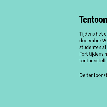
Tentoon
Tijdens het 
december 201
studenten al
Fort tijdens 
tentoonstell
De tentoonste