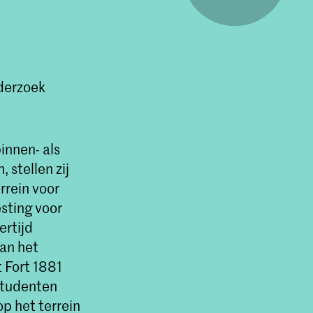
nderzoek
innen- als
 stellen zij
errein voor
esting voor
ertijd
van het
t Fort 1881
studenten
p het terrein