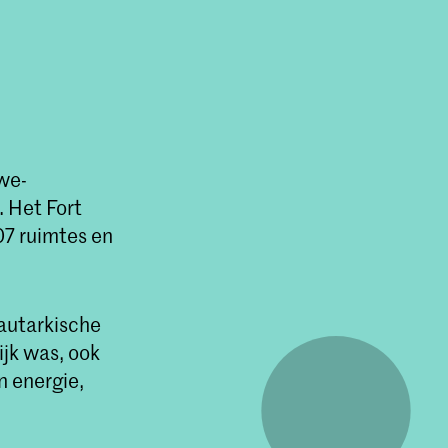
we-
. Het Fort
07 ruimtes en
 autarkische
ijk was, ook
n energie,