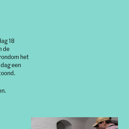
ag 18
n de
 rondom het
e dag een
toond.
en.
 -
ent