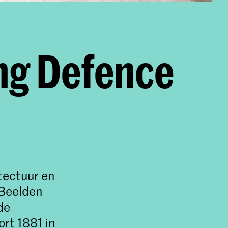
ing Defence
n
tectuur en
 Beelden
de
rt 1881 in