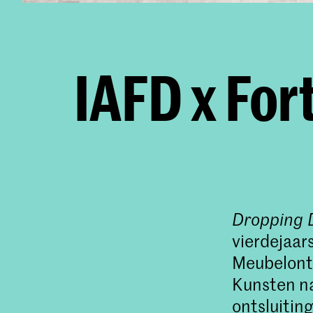
IAFD x For
Dropping 
vierdejaar
Meubelont
Kunsten na
ontsluitin