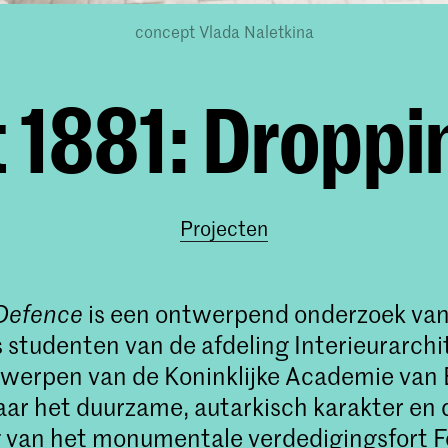
concept Vlada Naletkina
t 1881: Dropp
Projecten
Defence
is een ontwerpend onderzoek va
s studenten van de afdeling Interieurarchi
werpen van de Koninklijke Academie van
ar het duurzame, autarkisch karakter en 
g van het monumentale verdedigingsfort Fo