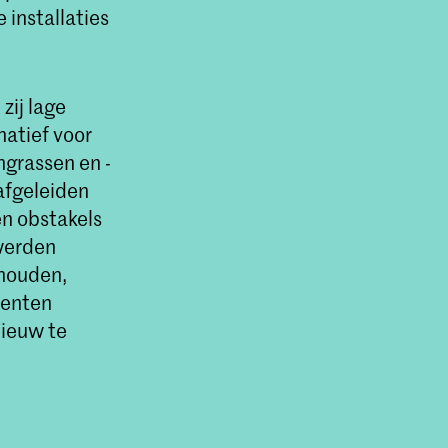
 installaties
zij lage
natief voor
ngrassen en -
afgeleiden
n obstakels
werden
 houden,
denten
nieuw te