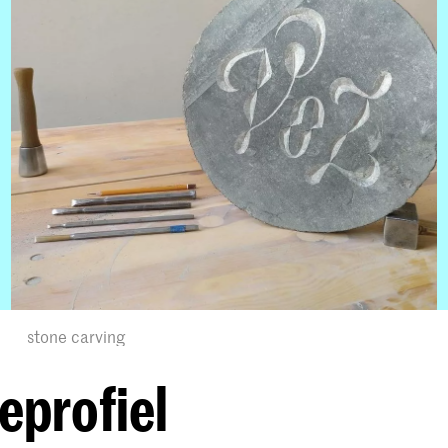
stone carving
eprofiel