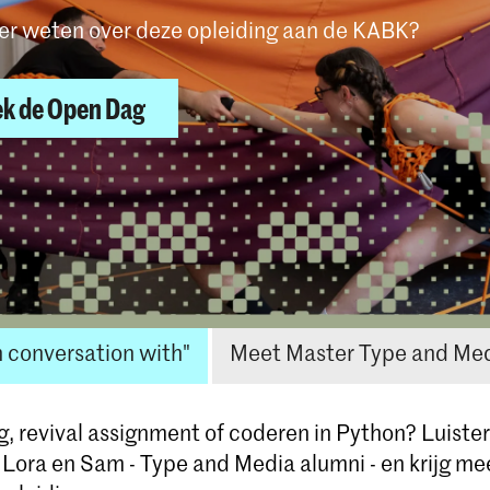
eer weten over deze opleiding aan de KABK?
k de Open Dag
n in deze opleiding
n conversation with"
Meet Master Type and Med
g, revival assignment of coderen in Python? Luiste
Lora en Sam - Type and Media alumni - en krijg meer