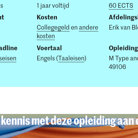
ts
1 jaar voltijd
60 ECTS
nt
Kosten
Afdeling
Collegegeld
en
andere
Erik van B
kosten
dline
Voertaal
Opleidin
seisen
Engels (
Taaleisen
)
M Type an
49106
kennis met deze opleiding aan 