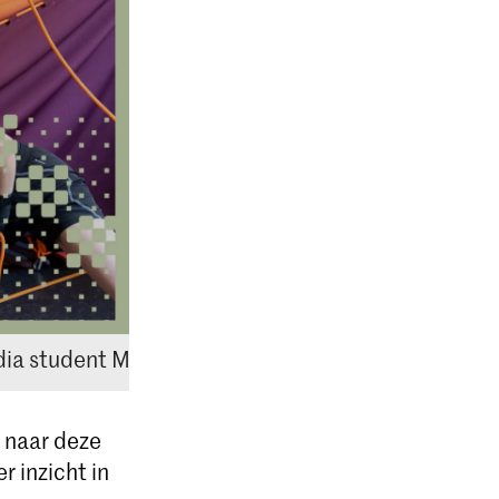
ia student Malin Neamtu
r naar deze
 inzicht in