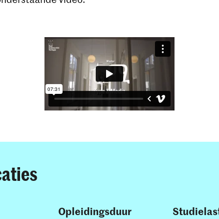
caties
Opleidingsduur
Studielas