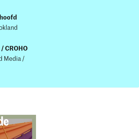
shoofd
lokland
g / CROHO
d Media /
de