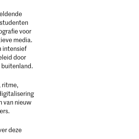
eeldende
 studenten
ografie voor
tieve media.
 intensief
eleid door
 buitenland.
 ritme,
igitalisering
n van nieuw
ers.
ver deze