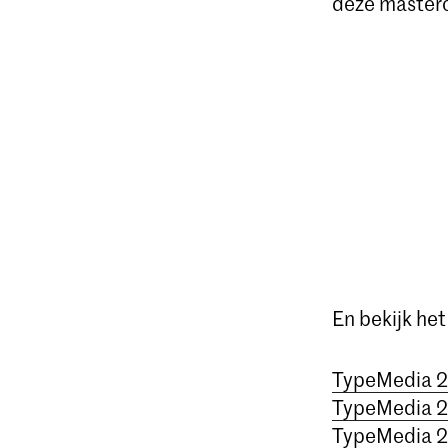
deze mastero
En bekijk he
TypeMedia 
TypeMedia 
TypeMedia 