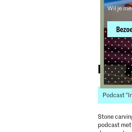
Wil je m
Bezoe
Inzichte
Podcast "I
Stone carvin
podcast met 