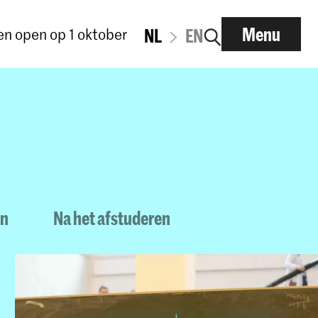
Menu
n open op 1 oktober
NL
EN
en
Na het afstuderen