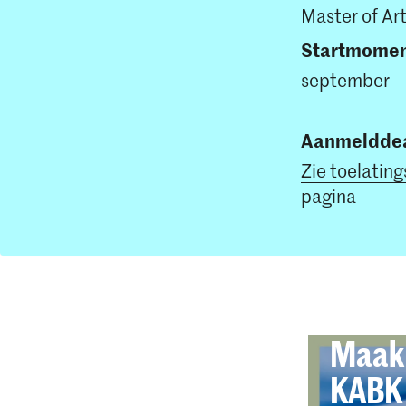
Master of Ar
Startmome
september
Aanmelddea
Zie toelating
pagina
Maak 
KABK