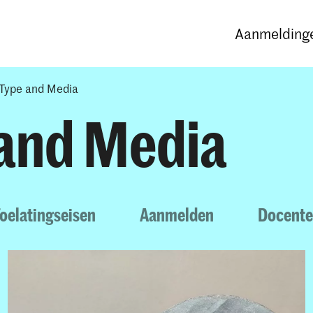
Opleidingen
Agenda
Nieuws
Aanmeldinge
Type and Media
 and Media
oelatingseisen
Aanmelden
Docent