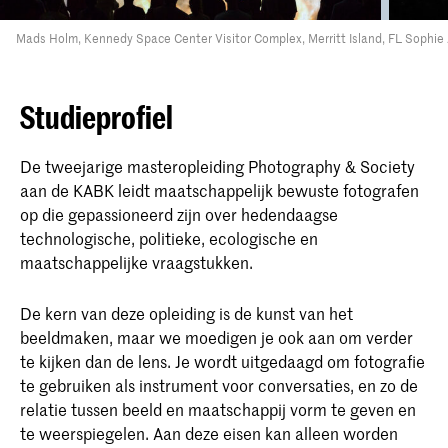
Mads Holm, Kennedy Space Center Visitor Complex, Merritt Island, FL
Sophie 
Studieprofiel
De tweejarige masteropleiding Photography & Society
aan de KABK leidt maatschappelijk bewuste fotografen
op die gepassioneerd zijn over hedendaagse
technologische, politieke, ecologische en
maatschappelijke vraagstukken.
De kern van deze opleiding is de kunst van het
beeldmaken, maar we moedigen je ook aan om verder
te kijken dan de lens. Je wordt uitgedaagd om fotografie
te gebruiken als instrument voor conversaties, en zo de
relatie tussen beeld en maatschappij vorm te geven en
te weerspiegelen. Aan deze eisen kan alleen worden