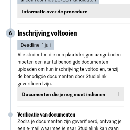
groepsworkshop/opdracht, een interview, een
Informatie over de procedure
lunch met huidige studenten, een nabespreking
en een rondleiding langs de workshops.
Alle nieuw geaccepteerde niet-EU/EER studenten
ontvangen in het kader van hun inschrijving informat
Inschrijving voltooien
6
instructies over het aanvragen van een
verblijfsvergunning (VVR) voor studiedoeleinden.
Deadline: 1 juli
Alle studenten die een plaats krijgen aangeboden
Voor de aanvraag moeten studenten alle relevante
moeten een aantal benodigde documenten
documenten indienen door deze te uploaden naar h
uploaden om hun inschrijving te voltooien, tenzij
Osiris Online Application.
de benodigde documenten door Studielink
geverifieerd zijn.
We starten de procedure voor je verblijfsvergunning
Documenten die je nog moet indienen
zodra we alle vereiste documenten en de betaling va
collegegeld, de administratiekosten voor de
Deze documenten zijn:
verblijfsvergunning en de kosten voor levensonderh
Verificatie van documenten
hebben ontvangen.
Kopie van je paspoort, geopend op de
Zodra je documenten zijn geverifieerd, ontvang je
pagina met je foto en persoonlijke
een e-mail waarmee je naar Studielink kan gaan