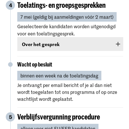
ontvangen met je persoonlijke inloggegevens,
Toelatings- en groepsgesprekken
4
neem dan contact met ons op via
Je bachelor diploma (en voor niet-EU/EER
7 mei (geldig bij aanmeldingen vóór 2 maart)
studentadministration@kabk.nl
.
kandidaten je Engelse taaltest), kun je later in
het proces indienen als je deze nog niet hebt.
Geselecteerde kandidaten worden uitgenodigd
voor een toelatingsgesprek.
Over het gesprek
De toelatings- en groepsgesprekken vinden
plaats
live op de KABK en online voor degenen
Wacht op besluit
die daarvoor niet naar Nederland kunnen reizen.
binnen een week na de toelatingsdag
Dit gesprek is de afsluiting van je toelating en
Je ontvangt per email bericht of je al dan niet
dient meerdere doelen. We vinden het leuk om
wordt toegelaten tot ons programma of op onze
je beter te leren kennen. Het is erg belangrijk
wachtlijst wordt geplaatst.
dat je overtuigd bent van je keuze voor de
Master Photography & Society aan de KABK.
Verblijfsvergunning procedure
5
Onderdeel van de toelatingsdag is een
alleen voor niet-EU/EER kandidaten