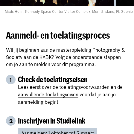
Mads Holm, Kennedy Space Center Visitor Complex, Merritt Island, FL
Sophie 
Aanmeld- en toelatingsproces
Wil jij beginnen aan de masteropleiding Photography &
Society aan de KABK? Volg de onderstaande stappen
om je aan te melden voor dit programma.
Check de toelatingseisen
1
Lees eerst over de
toelatingsvoorwaarden en de
aanvullende toelatingseisen
voordat je aan je
aanmelding begint.
Inschrijven in Studielink
2
Aanmelden: 1 oktober tot 2 maart