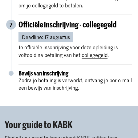
Meer informatie over de verblijfsvergunningproce
informatie.
om je collegegeld te betalen.
Kopieën van je bachelordiploma en
cijferlijst.
Officiële inschrijving - collegegeld
7
Als je diploma niet in het Nederlands,
Deadline: 17 augustus
Engels, Duits, Frans of Spaans is, zorg er
dan voor dat je een officiele Engelse
Je officiële inschrijving voor deze opleiding is
vertaling van je diploma meestuurt (in 1
voltooid na betaling van het
collegegeld
.
document).
Een recente profielfoto (om af te
Bewijs van inschrijving
drukken op uw studentenkaart).
Zodra je betaling is verwerkt, ontvang je per e-mail
een bewijs van inschrijving.
Een
bewijs van Engelse taalvaardigheid
(alleen voor niet-EU/EER-studenten).
Je uploadt deze documenten naar je Osiris
Your guide to KABK
Online Application.
Find all you need to know about KABK, tuition fees,