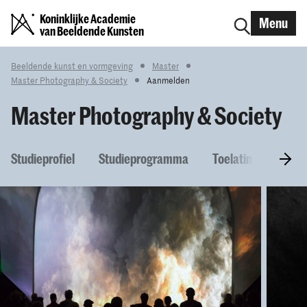
Koninklijke Academie
Menu
van Beeldende Kunsten
Beeldende kunst en vormgeving
Master
Master Photography & Society
Aanmelden
Master Photography & Society
Studieprofiel
Studieprogramma
Toelatingseisen