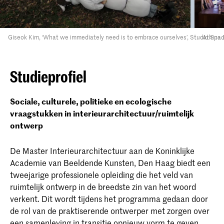
Giseok Kim, ‘What we immediately need is to embrace ourselves’, Studio Spa
Athina 
Studieprofiel
Sociale, culturele, politieke en ecologische
vraagstukken in interieurarchitectuur/ruimtelijk
ontwerp
De Master Interieurarchitectuur aan de Koninklijke
Academie van Beeldende Kunsten, Den Haag biedt een
tweejarige professionele opleiding die het veld van
ruimtelijk ontwerp in de breedste zin van het woord
verkent. Dit wordt tijdens het programma gedaan door
de rol van de praktiserende ontwerper met zorgen over
een samenleving in transitie opnieuw vorm te geven.