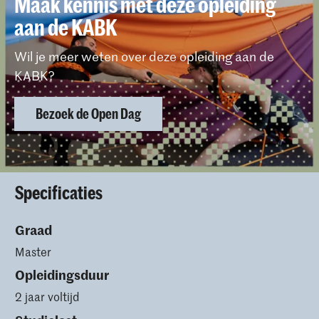
Maak kennis met deze opleiding
aan de KABK
Wil je meer weten over deze opleiding aan de
KABK?
Bezoek de Open Dag
Specificaties
Graad
Master
Opleidingsduur
2 jaar voltijd