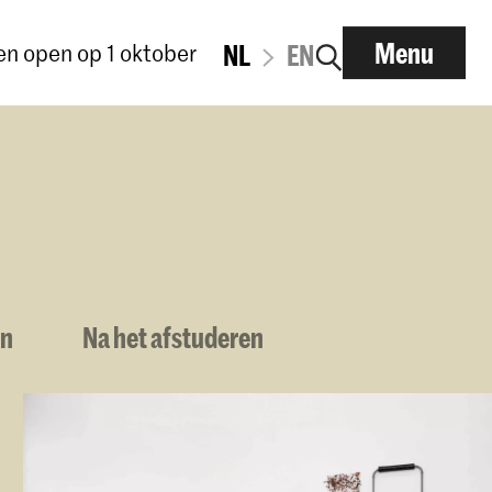
Menu
n open op 1 oktober
NL
EN
en
Na het afstuderen