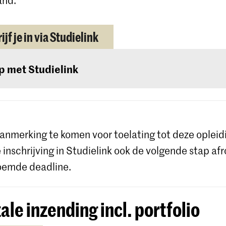
ijf je in via Studielink
p met Studielink
ailleerde instructies en hulp bij de procedure vind 
te van Studielink
.
anmerking te komen voor toelating tot deze opleid
e inschrijving in Studielink ook de volgende stap af
oemde deadline.
tale inzending incl. portfolio