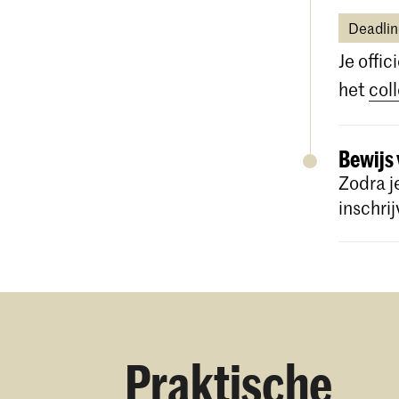
Deadlin
Je offic
het
col
Bewijs 
Zodra j
Je up
inschrij
Praktische