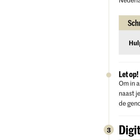
Schr
Hul
Gedet
websi
Let op!
Om in a
naast j
de gen
Digi
3