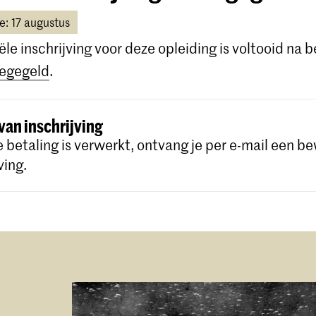
vertaling van je diploma meestuurt (in 1 document
e: 17 augustus
Een recente profielfoto (om af te drukken op uw
iële inschrijving voor deze opleiding is voltooid na 
studentenkaart).
legegeld
.
Een
bewijs van Engelse taalvaardigheid
(alleen vo
EU/EER-studenten).
van inschrijving
e betaling is verwerkt, ontvang je per e-mail een be
loadt deze documenten naar je Osiris Online Ap
ving.