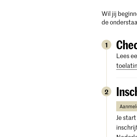
Wil jij begi
de onderstaa
Chec
1
Lees ee
toelati
Insc
2
Aanmeld
Je star
inschri
Nederl