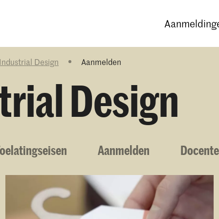
Opleidingen
Agenda
Nieuws
Aanmeldinge
Industrial Design
Aanmelden
trial Design
oelatingseisen
Aanmelden
Docent