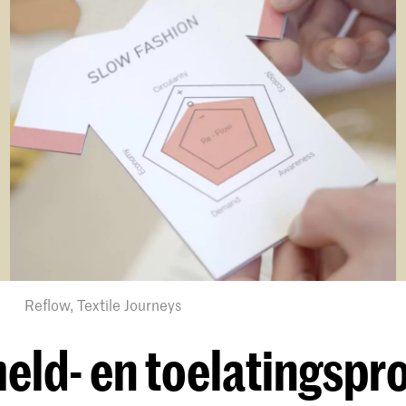
Reflow, Textile Journeys
ld- en toelatingspr