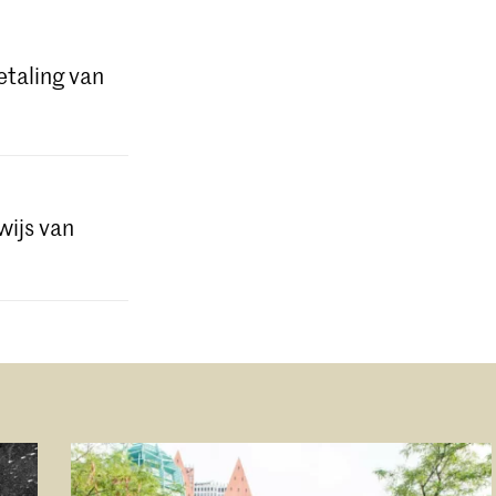
).
betaling van
or niet-
wijs van
plication.