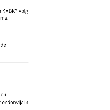
de KABK? Volg
mma.
nde
 en
r onderwijs in