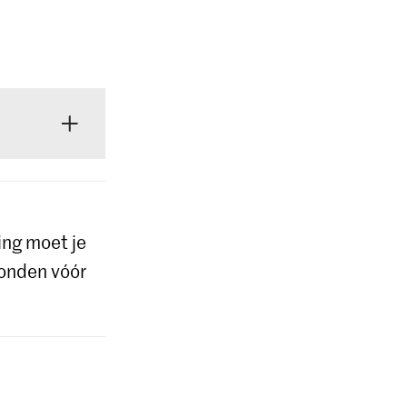
je op de
ing moet je
ronden vóór