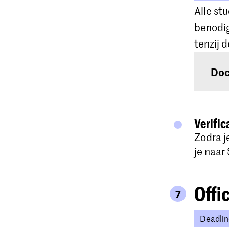
Alle st
Voor 
benodig
indie
tenzij 
Doc
We st
verei
Deze 
admin
leven
Verifi
Zodra j
je naar
Me
Offic
7
Deadlin