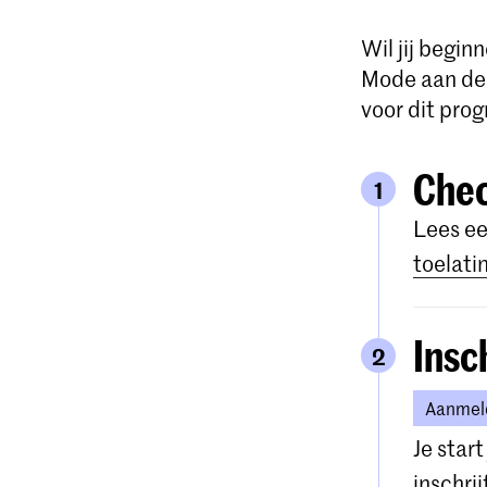
Wil jij begin
Mode aan de
voor dit pro
Chec
1
Lees ee
toelati
Insc
2
Aanmeld
Je star
inschri