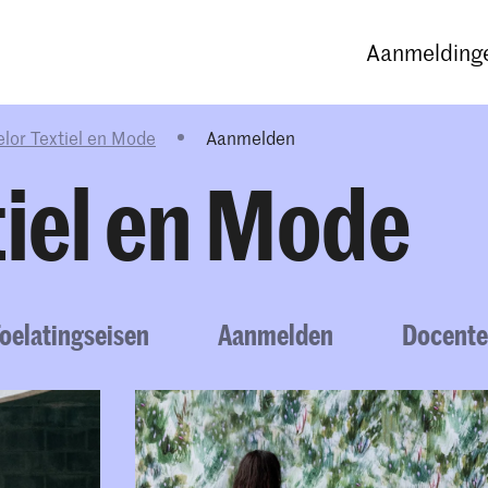
Opleidingen
Agenda
Nieuws
Aanmeldinge
lor Textiel en Mode
Aanmelden
tiel en Mode
oelatingseisen
Aanmelden
Docent