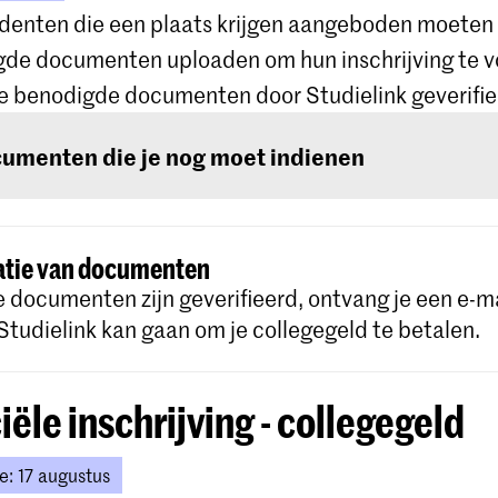
udenten die een plaats krijgen aangeboden moeten
de aanvraag moeten studenten alle relevante doc
de documenten uploaden om hun inschrijving te vo
nen door deze te uploaden naar hun Osiris Online A
de benodigde documenten door Studielink geverifiee
umenten die je nog moet indienen
arten de procedure voor je verblijfsvergunning zod
ste documenten en de betaling van je collegegeld, 
documenten zijn:
istratiekosten voor de verblijfsvergunning en de k
sonderhoud hebben ontvangen.
catie van documenten
Kopie van je paspoort, geopend op de pagina met 
e documenten zijn geverifieerd, ontvang je een e-
persoonlijke informatie.
 Studielink kan gaan om je collegegeld te betalen.
er informatie over de verblijfsvergunningproce
Kopie van al je middelbare schooldiploma en cijferl
Als je diploma niet in het Nederlands, Engels, Duit
iële inschrijving - collegegeld
Spaans is, zorg er dan voor dat je een officiële En
vertaling van je diploma meestuurt (in 1 document
e: 17 augustus