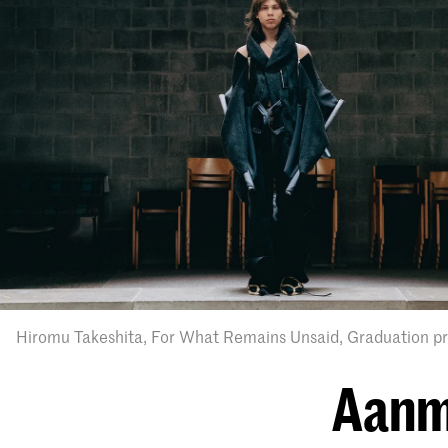
Hiromu Takeshita, For What Remains Unsaid, Graduation pr
Aanme