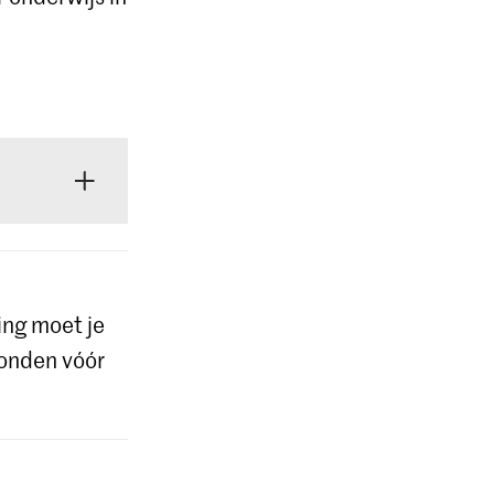
je op de
ing moet je
ronden vóór