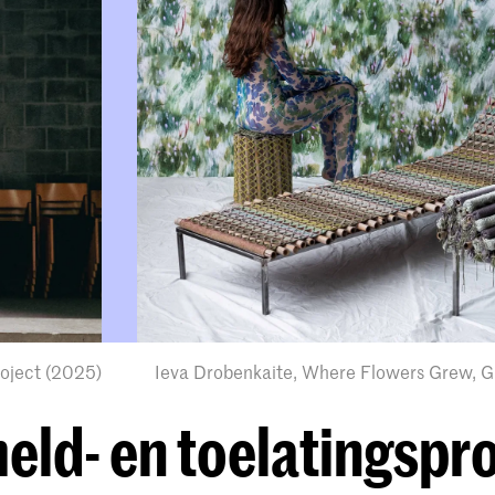
oject (2025)
Ieva Drobenkaite, Where Flowers Grew, G
ld- en toelatingspr