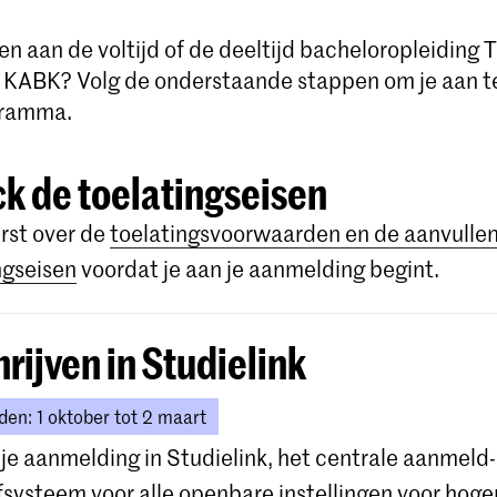
nen aan de voltijd of de deeltijd bacheloropleiding T
 KABK? Volg de onderstaande stappen om je aan t
gramma.
k de toelatingseisen
rst over de
toelatingsvoorwaarden en de aanvulle
ngseisen
voordat je aan je aanmelding begint.
hrijven in Studielink
en: 1 oktober tot 2 maart
t je aanmelding in Studielink, het centrale aanmeld-
jfsysteem voor alle openbare instellingen voor hoge