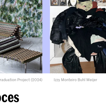
raduation Project (2024)
Izzy Monteiro Buhl Meijer
oces