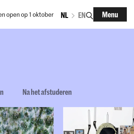
Menu
n open op 1 oktober
NL
EN
en
Na het afstuderen