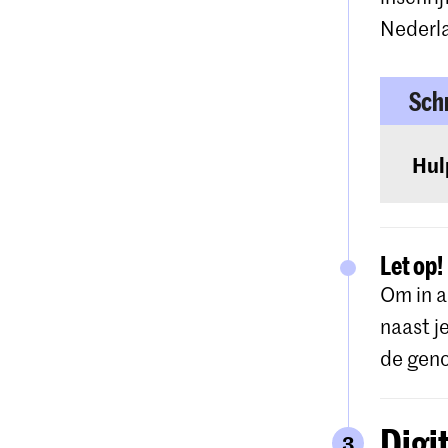
Nederl
Schr
Hul
Gedet
websi
Let op!
Om in a
naast j
de gen
Digi
3