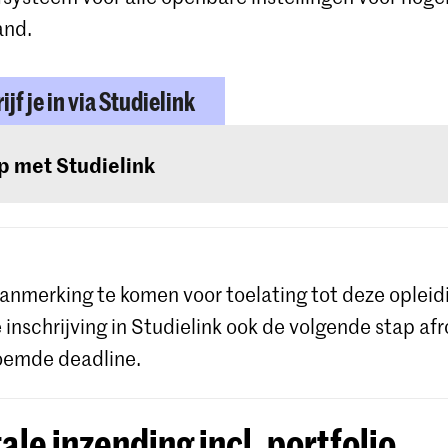
and.
ijf je in via Studielink
p met Studielink
ailleerde instructies en hulp bij de procedure vind 
te van Studielink
.
anmerking te komen voor toelating tot deze opleid
e inschrijving in Studielink ook de volgende stap af
oemde deadline.
tale inzending incl. portfolio