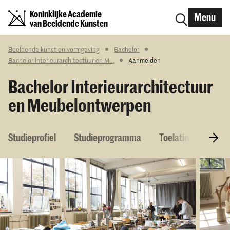
Koninklijke Academie
Menu
van Beeldende Kunsten
Beeldende kunst en vormgeving
Bachelor
Bachelor Interieurarchitectuur en M...
Aanmelden
Bachelor Interieurarchitectuur
en Meubelontwerpen
Studieprofiel
Studieprogramma
Toelatingseisen