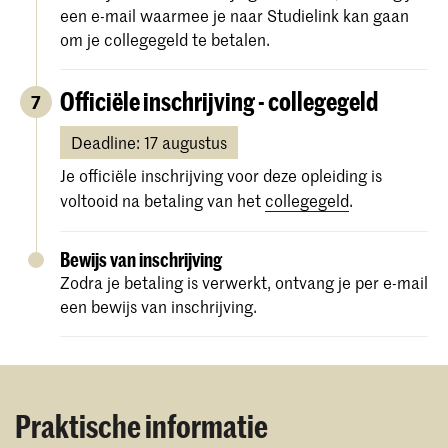
pagina met je foto en persoonlijke
een e-mail waarmee je naar Studielink kan gaan
Meer informatie over de verblijfsvergunningproce
informatie.
om je collegegeld te betalen.
Kopie van al je middelbare
schooldiploma en cijferlijst.
Officiële inschrijving - collegegeld
7
Als je diploma niet in het Nederlands,
Deadline: 17 augustus
Engels, Duits, Frans of Spaans is, zorg er
dan voor dat je een officiële Engelse
Je officiële inschrijving voor deze opleiding is
vertaling van je diploma meestuurt (in 1
voltooid na betaling van het
collegegeld
.
document).
Een recente profielfoto (om af te
Bewijs van inschrijving
drukken op uw studentenkaart).
Zodra je betaling is verwerkt, ontvang je per e-mail
een bewijs van inschrijving.
Een
bewijs van Engelse taalvaardigheid
(alleen voor niet-EU/EER-studenten).
Je uploadt deze documenten naar je Osiris
Praktische informatie
Online Application.