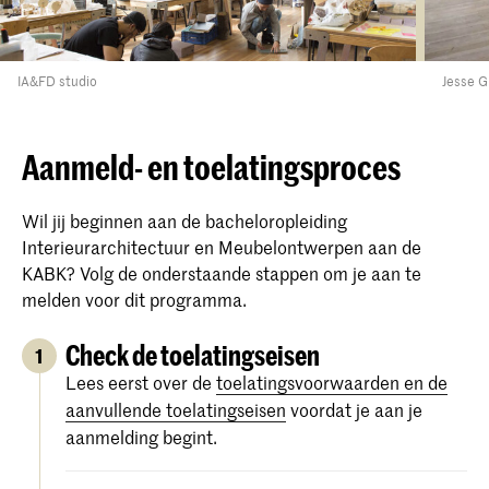
IA&FD studio
Jesse G
Aanmeld- en toelatingsproces
Wil jij beginnen aan de bacheloropleiding
Interieurarchitectuur en Meubelontwerpen aan de
KABK? Volg de onderstaande stappen om je aan te
melden voor dit programma.
Check de toelatingseisen
1
Lees eerst over de
toelatingsvoorwaarden en de
aanvullende toelatingseisen
voordat je aan je
aanmelding begint.