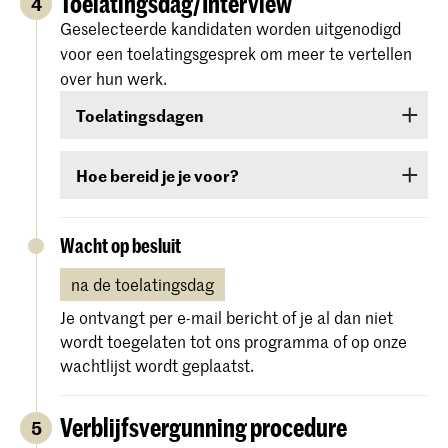
Toelatingsdag/Interview
4
Curriculum Vitae
Kijk ook in je ongewenste e-mail map.
Geselecteerde kandidaten worden uitgenodigd
(CV)
of
Vragenlijst
(indien gevraagd)
Als je na één dag nog geen e-mail hebt
voor een toelatingsgesprek om meer te vertellen
Opdracht(en)
(indien gevraagd)
ontvangen met je persoonlijke inloggegevens,
over hun werk.
neem dan contact met ons op via
Toelatingsdagen
studentadministration@kabk.n
l.
Je middelbare schooldiploma (en/of Engelse
taaltest, alleen voor niet-EU/EER-kandidaten)
Je ontvangt alle relevante informatie per e-mail.
kun je later in het proces indienen als je deze
Hoe bereid je je voor?
nog niet hebt.
Je ontvangt alle relevante informatie per e-mail.
Wacht op besluit
na de toelatingsdag
Je ontvangt per e-mail bericht of je al dan niet
wordt toegelaten tot ons programma of op onze
wachtlijst wordt geplaatst.
Verblijfsvergunning procedure
5