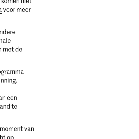
 komen niet
a
voor meer
andere
nale
n met de
programma
unning.
van een
land te
et moment van
cht op