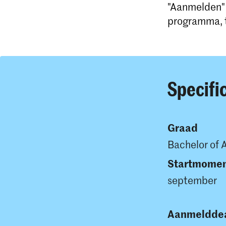
"Aanmelden" g
programma, t
Specifi
Graad
Bachelor of 
Startmome
september
Aanmelddea