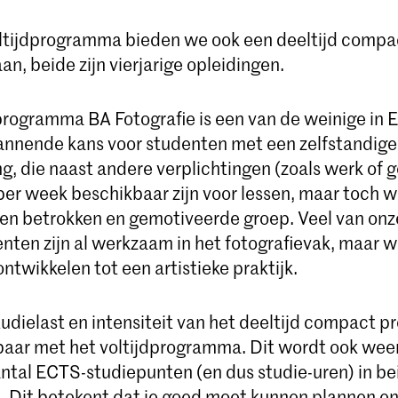
ltijdprogramma bieden we ook een deeltijd compa
, beide zijn vierjarige opleidingen.
programma BA Fotografie is een van de weinige in 
annende kans voor studenten met een zelfstandige 
g, die naast andere verplichtingen (zoals werk of g
er week beschikbaar zijn voor lessen, maar toch wi
een betrokken en gemotiveerde groep. Veel van onz
nten zijn al werkzaam in het fotografievak, maar w
ntwikkelen tot een artistieke praktijk.
tudielast en intensiteit van het deeltijd compact
jkbaar met het voltijdprogramma. Dit wordt ook wee
aantal ECTS-studiepunten (en dus studie-uren) in be
 Dit betekent dat je goed moet kunnen plannen en