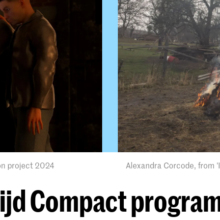
ion project 2024
Alexandra Corcode, from '
tijd Compact progra