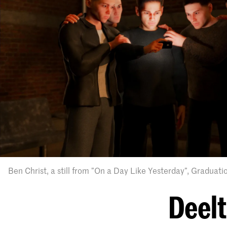
Ben Christ, a still from ”On a Day Like Yesterday”, Graduat
Deel