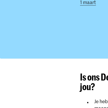
1 maart
Is ons 
jou?
Je heb