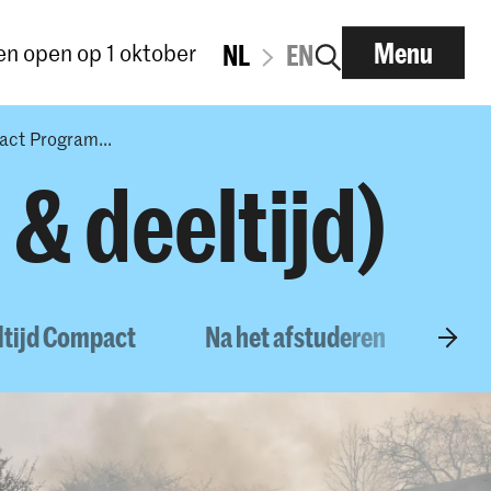
Menu
n open op 1 oktober
NL
EN
act Program...
 & deeltijd)
ltijd Compact
Na het afstuderen
Do