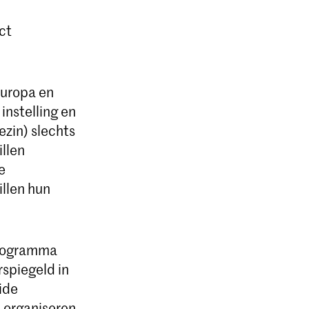
ct
Europa en
instelling en
ezin) slechts
llen
e
illen hun
 programma
rspiegeld in
ide
 organiseren