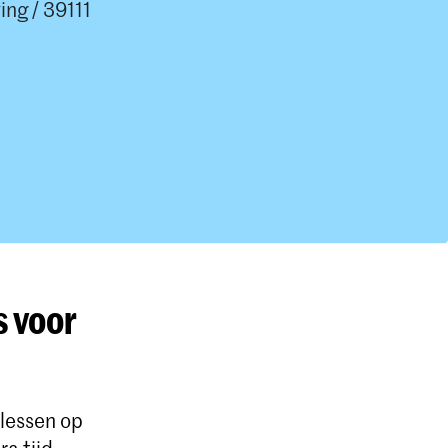
ng / 39111
s voor
 lessen op