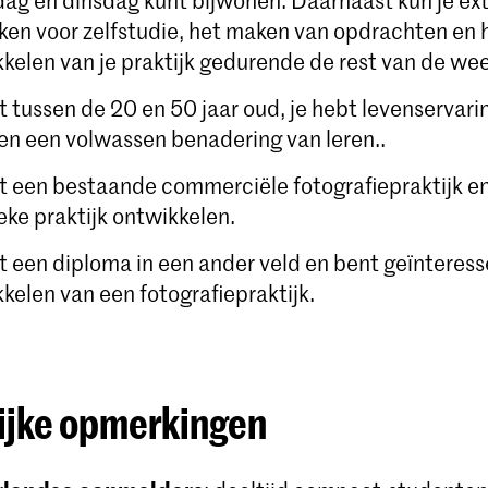
g en dinsdag kunt bijwonen. Daarnaast kun je extr
ken voor zelfstudie, het maken van opdrachten en 
kelen van je praktijk gedurende de rest van de we
t tussen de 20 en 50 jaar oud, je hebt levenservar
en een volwassen benadering van leren..
t een bestaande commerciële fotografiepraktijk en
ieke praktijk ontwikkelen.
t een diploma in een ander veld en bent geïnteress
kelen van een fotografiepraktijk.
ijke opmerkingen