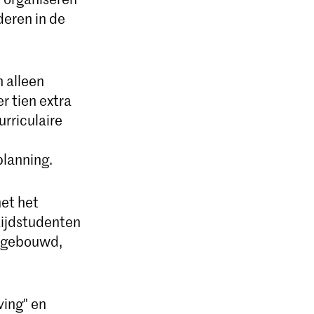
deren in de
 alleen
 tien extra
rriculaire
planning.
met het
tijdstudenten
opgebouwd,
ving" en