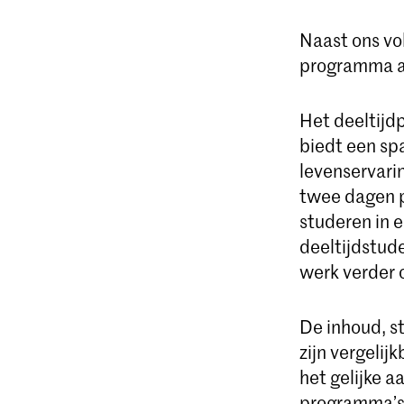
Naast ons vo
programma aan
Het deeltijd
biedt een sp
levenservarin
twee dagen p
studeren in 
deeltijdstude
werk verder o
De inhoud, s
zijn vergeli
het gelijke 
programma’s.