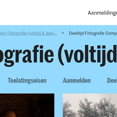
Opleidingen
Agenda
Nieuws
Aanmeldinge
or Fotografie (voltijd & deel...
Deeltijd Fotografie Comp
rafie (voltijd
Toelatingseisen
Aanmelden
Dee