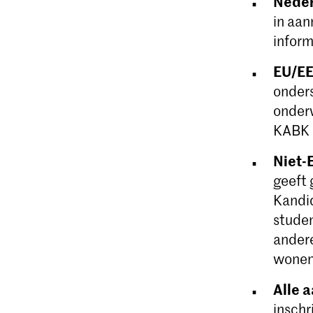
Neder
in aan
inform
EU/EE
onders
onderw
KABK 
Niet-
geeft 
Kandi
studen
andere
wonen 
Alle 
inschr