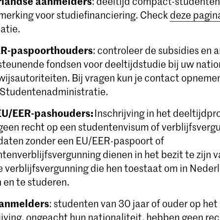
landse aanmelders
: deeltijd compact-studenten
merking voor studiefinanciering. Check
deze pagin
atie.
R-paspoorthouders
: controleer de subsidies en 
teunende fondsen voor deeltijdstudie bij uw natio
ijsautoriteiten. Bij vragen kun je contact opneme
Studentenadministratie.
EU/EER-pashouders:
Inschrijving in het deeltijd
geen recht op een studentenvisum of verblijfsverg
daten zonder een EU/EER-paspoort of
tenverblijfsvergunning dienen in het bezit te zijn 
 verblijfsvergunning die hen toestaat om in Neder
en te studeren.
aanmelders
: studenten van 30 jaar of ouder op h
ijving, ongeacht hun nationaliteit, hebben geen re