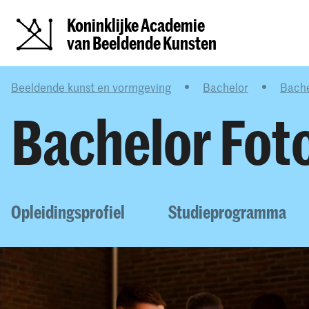
Koninklijke Academie
van Beeldende Kunsten
Beeldende kunst en vormgeving
Bachelor
Bachel
Bachelor Fotog
Opleidingsprofiel
Studieprogramma