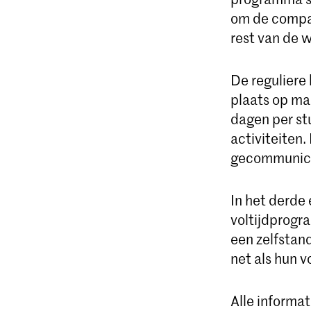
om de compac
rest van de 
De reguliere
plaats op ma
dagen per st
activiteiten.
gecommunicee
In het derde
voltijdprogr
een zelfstan
net als hun 
Alle informa