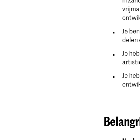
maanda
vrijma
ontwik
Je ben
delen 
Je heb
artist
Je heb
ontwik
Belangr