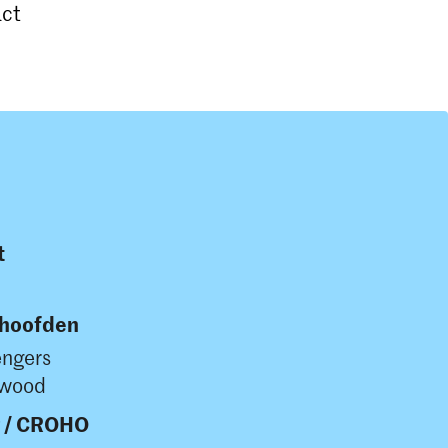
act
t
shoofden
engers
twood
g / CROHO