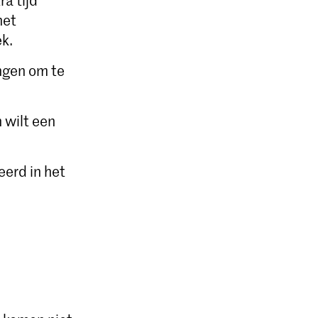
a tijd
het
ek.
ingen om te
 wilt een
eerd in het