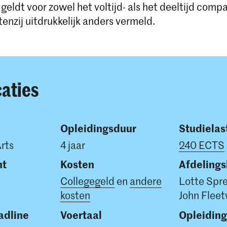
eldt voor zowel het voltijd- als het deeltijd comp
enzij uitdrukkelijk anders vermeld.
caties
Opleidingsduur
Studielas
Arts
4 jaar
240 ECTS
nt
Kosten
Afdeling
Collegegeld
en
andere
Lotte Spr
kosten
John Flee
dline
Voertaal
Opleidin