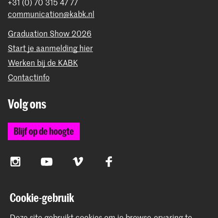
+31 (0) 70 315 47 77
communication@kabk.nl
Graduation Show 2026
Start je aanmelding hier
Werken bij de KABK
Contactinfo
Volg ons
Blijf op de hoogte
Instagram
YouTube
Vimeo
Facebook
Cookie-gebruik
De Koninklijke Academie van Beeldende Kunsten vormt
samen met het Koninklijk Conservatorium de Hogeschool
Deze site gebruikt cookies om je browse-ervaring te