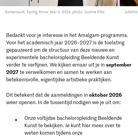
Somersault, Spring Show Year 3, 2024, photo: Justine Ellul
Juliett
Bedankt voor je interesse in het Amalgam-programma.
Voor het academisch jaar 2026–2027 is de toelating
gepauzeerd om de structuur van deze nieuwe en
experimentele bacheloropleiding Beeldende Kunst
verder te verfijnen. We kijken ernaar uit je in
september
2027
te verwelkomen en samen te werken aan
betekenisvolle, eigentijdse artistieke praktijken.
Dit betekent dat de aanmeldingen in
oktober 2026
weer openen. In de tussentijd nodigen we je uit om:
Onze voltijdse bacheloropleiding Beeldende
Kunst te bekijken. Je kunt hier meer over te
weten komen tijdens onze