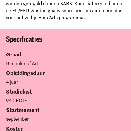
worden geregeld door de KABK. Kandidaten van buiten
de EU/EER worden geadviseerd om zich aan te melden
voor het voltijd Fine Arts programma.
Specificaties
Graad
Bachelor of Arts
Opleidingsduur
4 jaar
Studielast
240 ECTS
Startmoment
september
Kosten