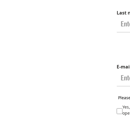
Last
E-mai
Pleas
Yes,
ope