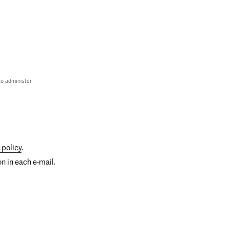
to administer
 policy
.
n in each e-mail.