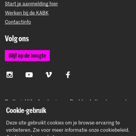
Start je aanmelding hier
Werken bij de KABK
Contactinfo
Volg ons
Blijf op de hoogte
Instagram
YouTube
Vimeo
Facebook
De Koninklijke Academie van Beeldende Kunsten vormt
samen met het Koninklijk Conservatorium de Hogeschool
Cookie-gebruik
der Kunsten Den Haag
Deze site gebruikt cookies om je browse-ervaring te
verbeteren.
Zie voor meer informatie onze
cookiebeleid
.