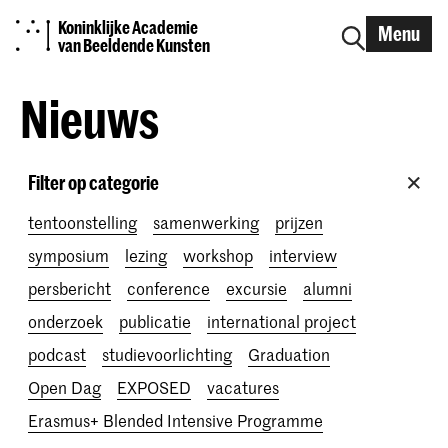
Koninklijke Academie
Menu
van Beeldende Kunsten
Nieuws
Filter op categorie
tentoonstelling
samenwerking
prijzen
symposium
lezing
workshop
interview
persbericht
conference
excursie
alumni
onderzoek
publicatie
international project
podcast
studievoorlichting
Graduation
Open Dag
EXPOSED
vacatures
Erasmus+ Blended Intensive Programme