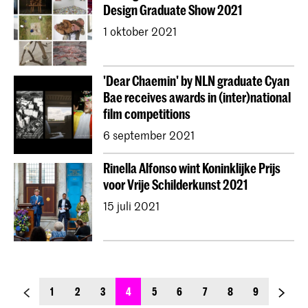
Design Graduate Show 2021
1 oktober 2021
'Dear Chaemin' by NLN graduate Cyan
Bae receives awards in (inter)national
film competitions
6 september 2021
Rinella Alfonso wint Koninklijke Prijs
voor Vrije Schilderkunst 2021
15 juli 2021
previous_page
next_p
1
2
3
4
5
6
7
8
9