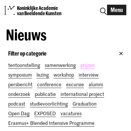
Koninklijke Academie
Menu
van Beeldende Kunsten
Nieuws
Filter op categorie
tentoonstelling
samenwerking
prijzen
symposium
lezing
workshop
interview
persbericht
conference
excursie
alumni
onderzoek
publicatie
international project
podcast
studievoorlichting
Graduation
Open Dag
EXPOSED
vacatures
Erasmus+ Blended Intensive Programme