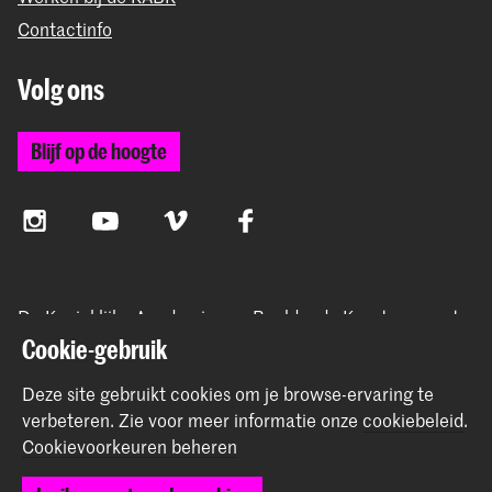
Contactinfo
Volg ons
Blijf op de hoogte
Instagram
YouTube
Vimeo
Facebook
De Koninklijke Academie van Beeldende Kunsten vormt
samen met het Koninklijk Conservatorium de Hogeschool
Cookie-gebruik
der Kunsten Den Haag
Deze site gebruikt cookies om je browse-ervaring te
verbeteren.
Zie voor meer informatie onze
cookiebeleid
.
Cookievoorkeuren beheren
© 2026 Koninklijke Academie van Beeldende Kunsten |
Colofon
|