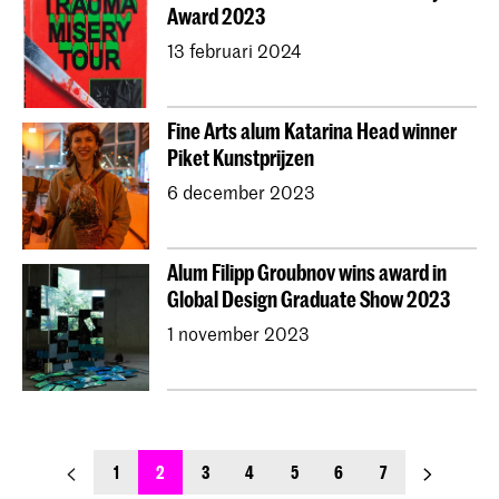
Award 2023
13 februari 2024
Fine Arts alum Katarina Head winner
Piket Kunstprijzen
6 december 2023
Alum Filipp Groubnov wins award in
Global Design Graduate Show 2023
1 november 2023
previous_page
next_page
1
2
3
4
5
6
7