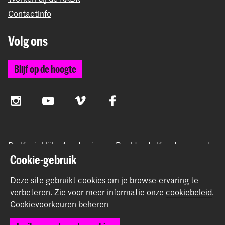
Contactinfo
Volg ons
Blijf op de hoogte
Instagram
YouTube
Vimeo
Facebook
De Koninklijke Academie van Beeldende Kunsten vormt
samen met het Koninklijk Conservatorium de Hogeschool
Cookie-gebruik
der Kunsten Den Haag
Deze site gebruikt cookies om je browse-ervaring te
verbeteren.
Zie voor meer informatie onze
cookiebeleid
.
Cookievoorkeuren beheren
© 2026 Koninklijke Academie van Beeldende Kunsten |
Colofon
|