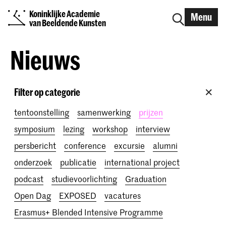
Koninklijke Academie
Menu
van Beeldende Kunsten
Nieuws
Filter op categorie
tentoonstelling
samenwerking
prijzen
symposium
lezing
workshop
interview
persbericht
conference
excursie
alumni
onderzoek
publicatie
international project
podcast
studievoorlichting
Graduation
Open Dag
EXPOSED
vacatures
Erasmus+ Blended Intensive Programme