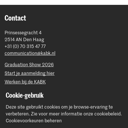
Contact
Prinsessegracht 4
2514 AN Den Haag
+31 (0) 70 315 47 77
communication@kabk.nl
Graduation Show 2026
Start je aanmelding hier
Werken bij de KABK
Contactinfo
Cookie-gebruik
Volg ons
Deze site gebruikt cookies om je browse-ervaring te
verbeteren.
Zie voor meer informatie onze
cookiebeleid
.
Cookievoorkeuren beheren
Blijf op de hoogte