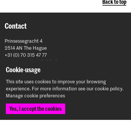
Back to top
Contact
Prinsessegracht 4
2514 AN The Hague
+31 (0) 70 315 47 77
communication@kabk.nl
Cookie-usage
Graduation Show 2026
This site uses cookies to improve your browsing
Start your application here!
experience.
For more information see our
cookie policy
.
Working at KABK
Manage cookie preferences
Contact info
Yes, I accept the cookies
Follow us