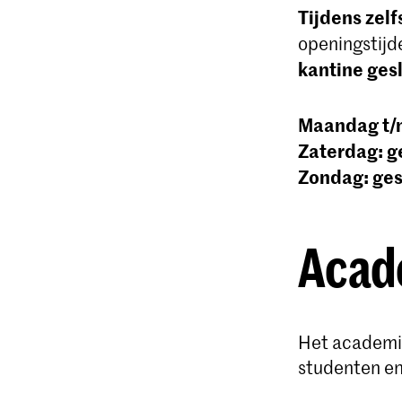
Tijdens zel
openingstijd
kantine ges
Maandag t/m
Zaterdag: g
Zondag: ges
Acad
Het academie
studenten e