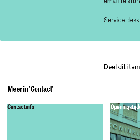
email te stu
Service desk:
Deel dit item
Meer in 'Contact'
Contactinfo
Openingstijd