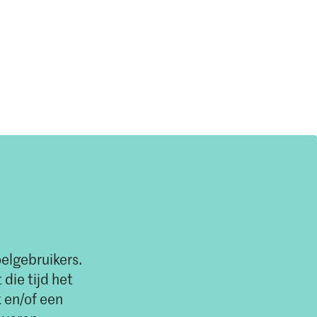
elgebruikers.
die tijd het
 en/of een