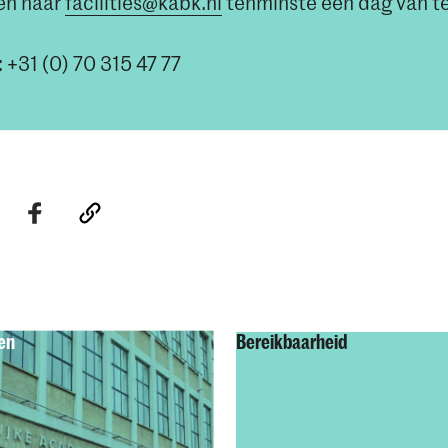
ren naar
facilities@kabk.nl
tenminste een dag van t
 +31 (0) 70 315 47 77
en
Bereikbaarheid