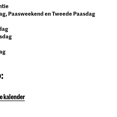
ntie
dag, Paasweekend en Tweede Paasdag
dag
sdag
ag
:
e kalender