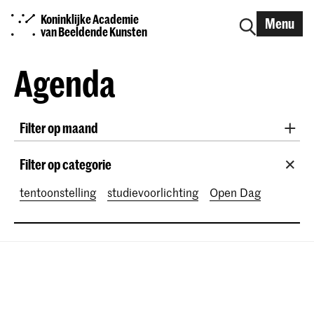
Koninklijke Academie
Menu
van Beeldende Kunsten
Agenda
Filter op maand
Alle maanden
August 2026
September 2026
Filter op categorie
October 2026
November 2026
tentoonstelling
studievoorlichting
Open Dag
December 2026
January 2027
February 2027
March 2027
April 2027
May 2027
June 2027
July 2027