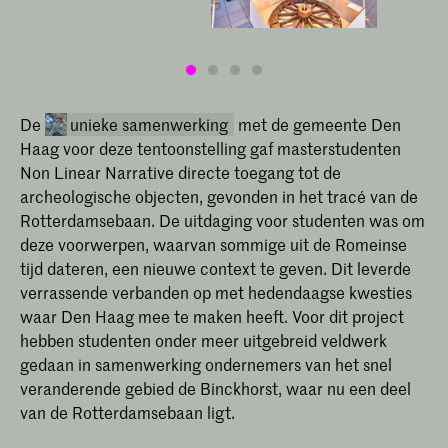
experimentele, algoritmische processen
om de vertaalslag te maken naar
beeldende kunst.
De
unieke samenwerking
met de gemeente Den
Haag voor deze tentoonstelling gaf masterstudenten
Non Linear Narrative directe toegang tot de
archeologische objecten, gevonden in het tracé van de
Rotterdamsebaan. De uitdaging voor studenten was om
deze voorwerpen, waarvan sommige uit de Romeinse
tijd dateren, een nieuwe context te geven. Dit leverde
verrassende verbanden op met hedendaagse kwesties
NLN x Rotterdamsebaan - Six
waar Den Haag mee te maken heeft. Voor dit project
Degrees of Separation
hebben studenten onder meer uitgebreid veldwerk
Master Non Linear Narrative
gedaan in samenwerking ondernemers van het snel
collaborates with the Rotterdamsebaan
veranderende gebied de Binckhorst, waar nu een deel
and the Archaeology Department of
van de Rotterdamsebaan ligt.
The Hague in a project of creating
narratives that bridge across time.