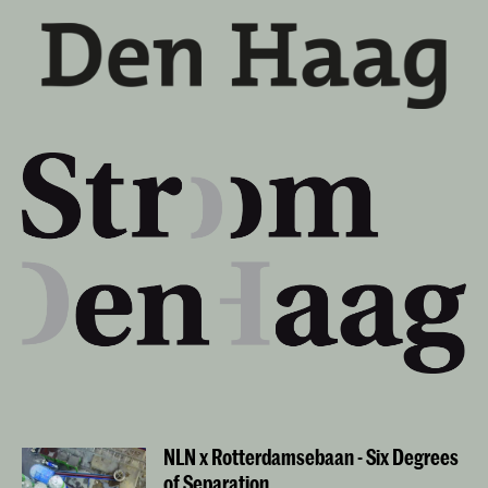
NLN x Rotterdamsebaan - Six Degrees
of Separation