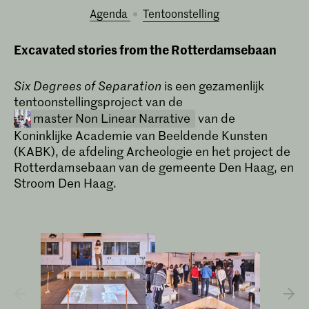
Agenda
tentoonstelling
Excavated stories from the Rotterdamsebaan
Six Degrees of Separation
is een gezamenlijk
tentoonstellingsproject van de
master Non Linear Narrative
van de
Koninklijke Academie van Beeldende Kunsten
(KABK), de afdeling Archeologie en het project de
Rotterdamsebaan van de gemeente Den Haag, en
Stroom Den Haag.
Master Non Linear Narrative
Non Linear Narrative is een twee jaar
durende masteropleiding die
journalistieke en forensische
onderzoeksmethoden combineert met