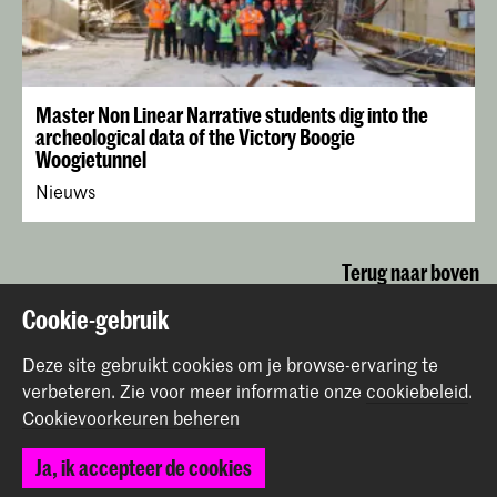
Master Non Linear Narrative students dig into the
archeological data of the Victory Boogie
Woogietunnel
Nieuws
Terug naar boven
Cookie-gebruik
Contact
Deze site gebruikt cookies om je browse-ervaring te
verbeteren.
Zie voor meer informatie onze
cookiebeleid
.
Cookievoorkeuren beheren
Prinsessegracht 4
2514 AN Den Haag
Ja, ik accepteer de cookies
+31 (0) 70 315 47 77