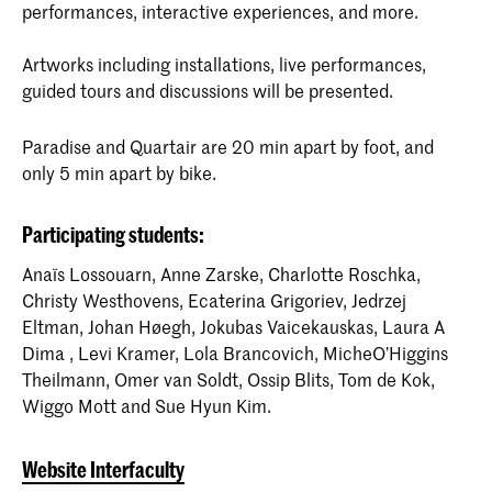
performances, interactive experiences, and more.
aangeboden door de ArtScience
Interfaculty, die ingebed is in zowel de
KABK als het KC. Het vierjarige
Artworks including installations, live performances,
programma stimuleert
guided tours and discussions will be presented.
nieuwsgierigheidsgedreven onderzoek
als benadering van het maken van
kunst.
Paradise and Quartair are 20 min apart by foot, and
only 5 min apart by bike.
Participating students:
Anaïs Lossouarn, Anne Zarske, Charlotte Roschka,
Christy Westhovens, Ecaterina Grigoriev, Jedrzej
Eltman, Johan Høegh, Jokubas Vaicekauskas, Laura A
Dima , Levi Kramer, Lola Brancovich, MicheO’Higgins
Theilmann, Omer van Soldt, Ossip Blits, Tom de Kok,
Wiggo Mott and Sue Hyun Kim.
Website Interfaculty